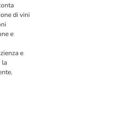
 conta
ione di vini
oni
one e
azienza e
 la
ente.