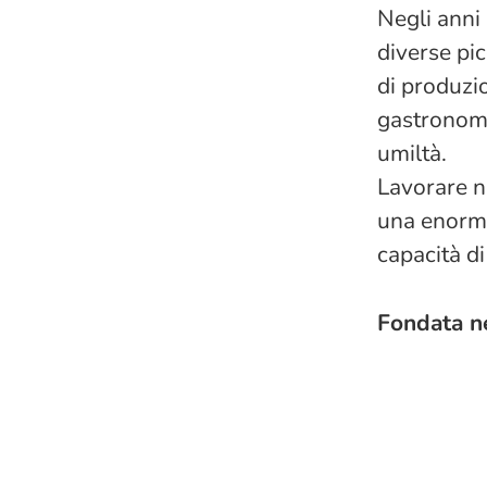
Negli anni 
diverse pic
di produzio
gastronomic
umiltà.
Lavorare n
una enorme 
capacità d
Fondata n